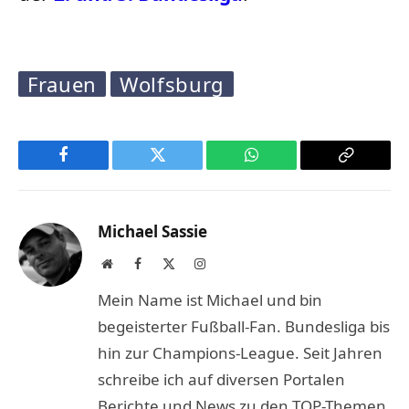
Frauen
Wolfsburg
Facebook
Twitter
WhatsApp
Copy
Link
Michael Sassie
Website
Facebook
X
Instagram
(Twitter)
Mein Name ist Michael und bin
begeisterter Fußball-Fan. Bundesliga bis
hin zur Champions-League. Seit Jahren
schreibe ich auf diversen Portalen
Berichte und News zu den TOP-Themen