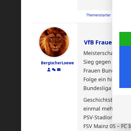
Themenstarter
Veröffen
VfB Frauen sind
Meisterschaft perfe
Sieg gegen den VfL 
BergischerLoewe
Frauen Bundesliga.
Folge ein historisc
Bundesliga
Geschichtsbücher a
einmal mehr Club-H
PSV-Stadion in Bad
FSV Mainz 05 – FC I