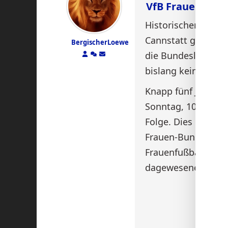
VfB Frauen in 
Historischer Mome
Cannstatt gelingt 
BergischerLoewe
die Bundesliga. Ein
bislang keinem Tea
Knapp fünf Jahre u
Sonntag, 10. Mai 2
Folge. Dies ist kei
Frauen-Bundesliga,
Frauenfußball. Dam
dagewesener Erfolg