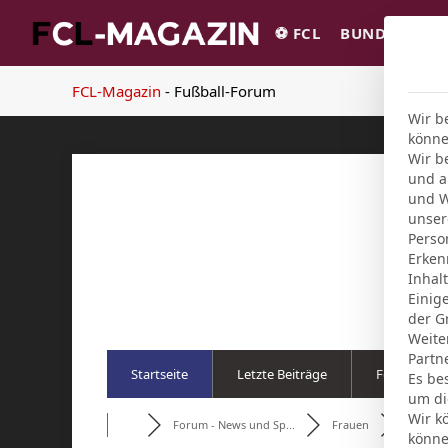
⚽️ FCL
BUNDESLIGA
FCL-Magazin
-
Fußball-Forum
Wir b
könne
Wir b
und a
und W
unser
Perso
Erken
Inhal
Einig
der G
Weite
Partn
Startseite
Letzte Beiträge
Foren
Es be
um di
Wir k
Forum - News und Sp...
Frauen
VfB-Fra
könne