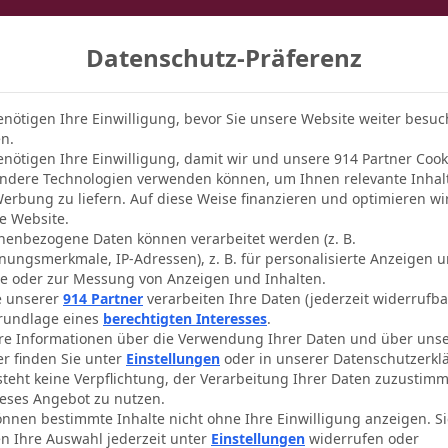
2. UND 3. LIGA
FRAUEN
INTERNATIONAL
VEREINE
Datenschutz-Präferenz
enötigen Ihre Einwilligung, bevor Sie unsere Website weiter besu
n.
enötigen Ihre Einwilligung, damit wir und unsere 914 Partner Cook
ndere Technologien verwenden können, um Ihnen relevante Inhal
erbung zu liefern. Auf diese Weise finanzieren und optimieren wi
e Website.
nenbezogene Daten können verarbeitet werden (z. B.
nungsmerkmale, IP-Adressen), z. B. für personalisierte Anzeigen 
te oder zur Messung von Anzeigen und Inhalten.
e unserer
914 Partner
verarbeiten Ihre Daten (jederzeit widerrufba
rundlage eines
berechtigten Interesses
.
re Informationen über die Verwendung Ihrer Daten und über uns
er finden Sie unter
Einstellungen
oder in unserer Datenschutzerkl
Mitglieder
steht keine Verpflichtung, der Verarbeitung Ihrer Daten zuzustim
eses Angebot zu nutzen.
önnen bestimmte Inhalte nicht ohne Ihre Einwilligung anzeigen. S
uen
n Ihre Auswahl jederzeit unter
Einstellungen
widerrufen oder