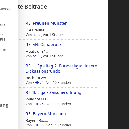
Letzte Beiträge
rweise
RE: Preußen Münster
rer
Die Preuße...
er
Von
ballu
,
Vor 1 Stunde
 EU-
RE: VFL Osnabrück
hne
Heute um 1...
Von
ballu
,
Vor 1 Stunde
RE: 1. Spieltag 2. Bundesliga: Unsere
d Consent Framework (TCF), für die eine Einwilligung erteilt werd
Diskussionsrunde
Bochum ver...
Von
EHH75
,
Vor 10 Stunden
RE: 3. Liga - Saisoneröffnung
Waldhof Ma...
Von
EHH75
,
Vor 11 Stunden
rung
RE: Bayern München
Bayern Bua...
Von
EHH75
,
Vor 14 Stunden