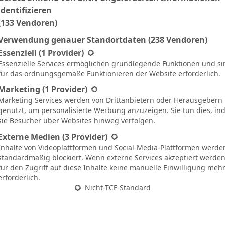
 aus Wolfsburg. Die Zweitvertretung des VfL
identifizieren
(133 Vendoren)
e 1:3-Niederlage gegen den 1. FSV Mainz 05
as Hinrundenspiel konnten die Mädels aus
Verwendung genauer Standortdaten
(238 Vendoren)
gt eine Liste der Service-Gruppen, für die eine Einwilligung ertei
Essenziell
(1 Provider)
ür sich entscheiden. Mit einem weiteren Erfolg
Essenzielle Services ermöglichen grundlegende Funktionen und si
auen nun sogar den vorzeitigen Aufstieg in die
für das ordnungsgemäße Funktionieren der Website erforderlich.
n-Bundesliga perfekt machen – es wäre nach der
Marketing
(1 Provider)
nd 2024/2025 der dritte Aufstieg in Folge.
Marketing Services werden von Drittanbietern oder Herausgebern
genutzt, um personalisierte Werbung anzuzeigen. Sie tun dies, i
sie Besucher über Websites hinweg verfolgen.
Externe Medien
(3 Provider)
Inhalte von Videoplattformen und Social-Media-Plattformen werde
standardmäßig blockiert. Wenn externe Services akzeptiert werden,
Antwort
Zitat
für den Zugriff auf diese Inhalte keine manuelle Einwilligung meh
erforderlich.
tlicht : 8. Mai 2026 14:10
Nicht-TCF-Standard