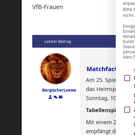
anpas
VfB-Frauen
Bitte
nicht
Einig
Einwi
Verar
EuGH 
Letzter Beitrag
Stand
perso
dass 
Matchfacts: VfB 
Im Fo
Am 25. Spieltag der
das Heimspiel gege
BergischerLoewe
Sonntag, 10. Mai 2
Tabellenspitze ge
Mit einem
2:0-Aus
empfängt die Mann