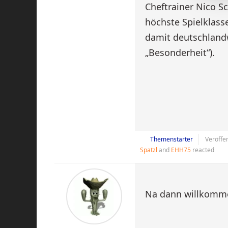
Cheftrainer Nico S
höchste Spielklass
damit deutschlandwe
„Besonderheit“).
Themenstarter
Veröffen
Spatzl
and
EHH75
reacted
Na dann willkomm