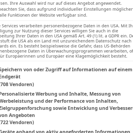
sen. Ihre Auswahl wird nur auf dieses Angebot angewendet.
 beachten Sie, dass aufgrund individueller Einstellungen mögliche
 alle Funktionen der Website verfügbar sind.
e Services verarbeiten personenbezogene Daten in den USA. Mit Ih
Seite 4 / 6
Vorherige
Nächstes
lligung zur Nutzung dieser Services willigen Sie auch in die
beitung Ihrer Daten in den USA gemäß Art. 49 (1) lit. a GDPR ein. D
stuft die USA als ein Land mit unzureichendem Datenschutz nach
RSS
ards ein. Es besteht beispielsweise die Gefahr, dass US-Behörden
nenbezogene Daten in Überwachungsprogrammen verarbeiten, o
für Europäerinnen und Europäer eine Klagemöglichkeit besteht.
Frauen - VfL Wolfsburg II
lgenden finden Sie eine Liste der Zwecke des IAB Transparency an
Speichern von oder Zugriff auf Informationen auf einem
Endgerät
 2. Frauen-Bundesliga steht für die VfB Frauen
(708 Vendoren)
n den VfL Wolfsburg II an. Anpfiff ist am
Personalisierte Werbung und Inhalte, Messung von
026, um 14 Uhr auf dem Sportgelände des PSV.
Werbeleistung und der Performance von Inhalten,
Zielgruppenforschung sowie Entwicklung und Verbesse
gen Tabellenkeller
von Angeboten
wärtssieg gegen den VfL Bochum
im Rücken
(722 Vendoren)
schaft von Cheftrainer Nico Schneck den
Geräte anhand von aktiv angeforderten Informationen