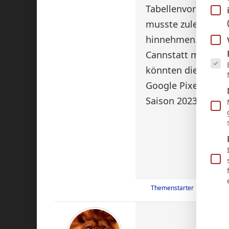
Tabellenvorletzten
musste zuletzt ein
hinnehmen. Auch d
Es fol
Cannstatt mit 9:1 f
könnten die VfB Fr
Google Pixel Fraue
Saison 2023/2024 u
Themenstarter
Veröffen