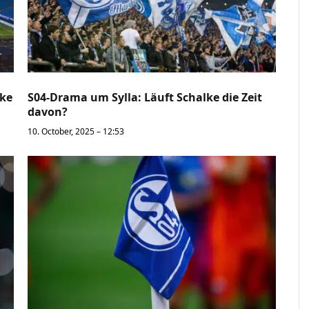
lke
S04-Drama um Sylla: Läuft Schalke die Zeit
davon?
10. October, 2025 – 12:53