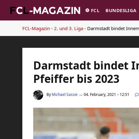
⚽️ FCL
BUNDESLIGA
FCL-Magazin
-
2. und 3. Liga
-
Darmstadt bindet Innenv
Darmstadt bindet I
Pfeiffer bis 2023
By
Michael Sassie
04. February, 2021 – 12:51