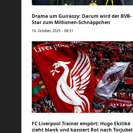
Drama um Guirassy: Darum wird der BVB-
Star zum Millionen-Schnäppchen
10. October, 2025 – 08:31
FC Liverpool Trainer empört: Hugo Ekitiké
zieht blank und kassiert Rot nach Torjubel