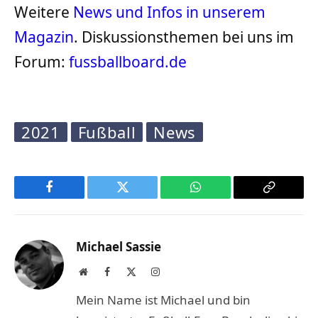
Weitere
News und Infos in unserem
Magazin
. Diskussionsthemen bei uns im
Forum:
fussballboard.de
2021
Fußball
News
Facebook
Twitter
WhatsApp
Copy
Link
Michael Sassie
Website
Facebook
X
Instagram
(Twitter)
Mein Name ist Michael und bin