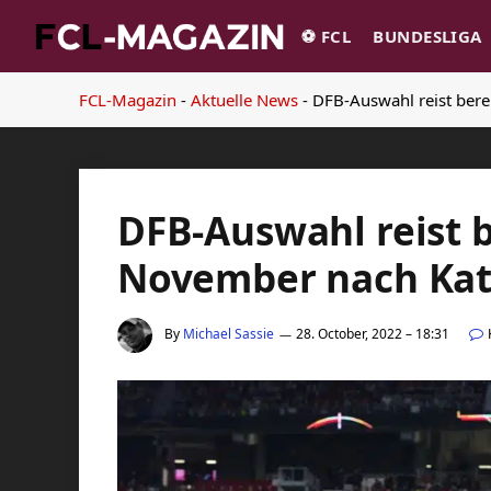
⚽️ FCL
BUNDESLIGA
FCL-Magazin
-
Aktuelle News
-
DFB-Auswahl reist bere
DFB-Auswahl reist b
November nach Kat
By
Michael Sassie
28. October, 2022 – 18:31