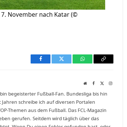
 17. November nach Katar (©
Facebook
Twitter
WhatsApp
Copy
Link
Website
Facebook
X
Instagra
(Twitter)
in begeisterter Fußball-Fan. Bundesliga bis hin
 Jahren schreibe ich auf diversen Portalen
TOP-Themen aus dem Fußball. Das FCL-Magazin
eben gerufen. Seitdem wird täglich über das
htet. Wenn Du einen Fehler gefunden hast, oder