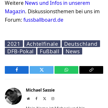
Weitere
News und Infos in unserem
Magazin
. Diskussionsthemen bei uns im
Forum:
fussballboard.de
2021
Achtelfinale
Deutschland
DFB-Pokal
Fußball
News
Facebook
Twitter
WhatsApp
Copy
Link
Michael Sassie
Website
Facebook
X
Instagram
(Twitter)