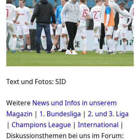
Text und Fotos: SID
Weitere
News und Infos in unserem
Magazin
|
1. Bundesliga
|
2. und 3. Liga
|
Champions League
|
International
|
Diskussionsthemen bei uns im Forum: