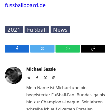
fussballboard.de
2021
Fußball
News
Facebook
Twitter
WhatsApp
Copy
Link
Michael Sassie
Website
Facebook
X
Instagram
(Twitter)
Mein Name ist Michael und bin
begeisterter Fußball-Fan. Bundesliga bis
hin zur Champions-League. Seit Jahren
schreibe ich auf diversen Portalen