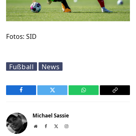
Fotos: SID
Fußball
News
Facebook
Twitter
WhatsApp
Copy
Link
Michael Sassie
Website
Facebook
X
Instagram
(Twitter)