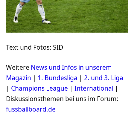
Text und Fotos: SID
Weitere
News und Infos in unserem
Magazin
|
1. Bundesliga
|
2. und 3. Liga
|
Champions League
|
International
|
Diskussionsthemen bei uns im Forum:
fussballboard.de