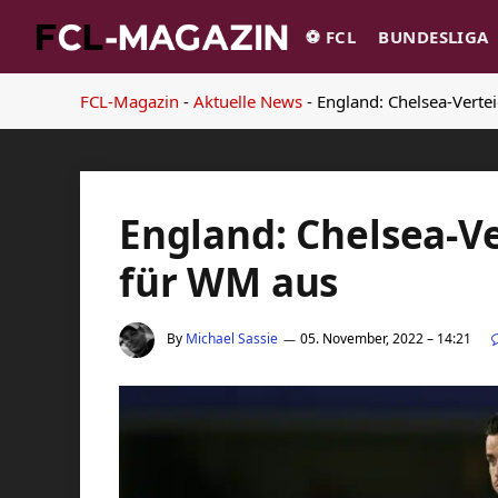
⚽️ FCL
BUNDESLIGA
FCL-Magazin
-
Aktuelle News
-
England: Chelsea-Vertei
England: Chelsea-Ver
für WM aus
By
Michael Sassie
05. November, 2022 – 14:21