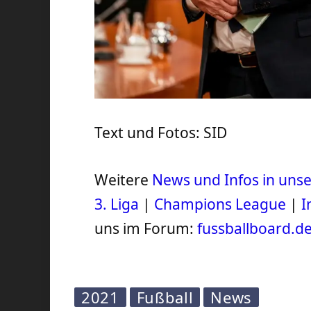
Text und Fotos: SID
Weitere
News und Infos in un
3. Liga
|
Champions League
|
I
uns im Forum:
fussballboard.d
2021
Fußball
News