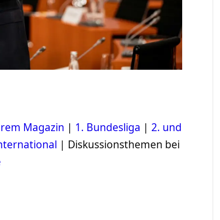
serem Magazin
|
1. Bundesliga
|
2. und
nternational
| Diskussionsthemen bei
e