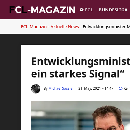
⚽️ FCL
BUNDESLIGA
FCL-Magazin
-
Aktuelle News
-
Entwicklungsminister Mü
Entwicklungsminist
ein starkes Signal“
By
Michael Sassie
31. May, 2021 – 14:47
Kei