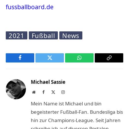
fussballboard.de
2021
Fußball
News
Facebook
Twitter
WhatsApp
Copy
Link
Michael Sassie
Website
Facebook
X
Instagram
(Twitter)
Mein Name ist Michael und bin
begeisterter Fußball-Fan. Bundesliga bis
hin zur Champions-League. Seit Jahren
schreibe ich auf diversen Portalen