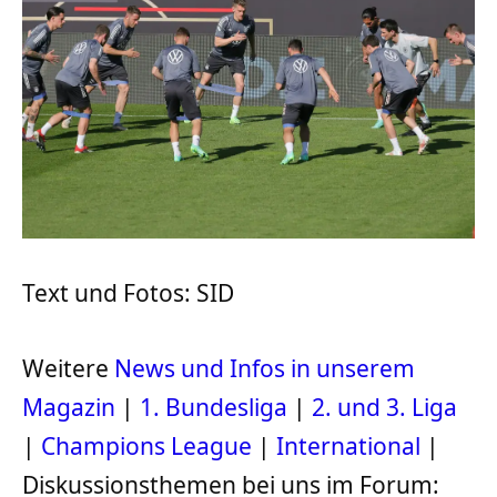
Text und Fotos: SID
Weitere
News und Infos in unserem
Magazin
|
1. Bundesliga
|
2. und 3. Liga
|
Champions League
|
International
|
Diskussionsthemen bei uns im Forum: