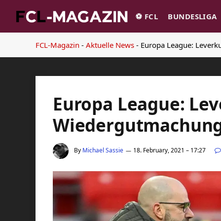
⚽️ FCL
BUNDESLIGA
FCL-Magazin
-
Aktuelle News
-
Europa League: Leverk
Europa League: Lev
Wiedergutmachun
By
Michael Sassie
18. February, 2021 – 17:27