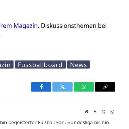
serem Magazin
. Diskussionsthemen bei
e
azin
Fussballboard
News
Facebook
Twitter
WhatsApp
Copy
Link
Website
Facebook
X
Instagra
(Twitter)
in begeisterter Fußball-Fan. Bundesliga bis hin