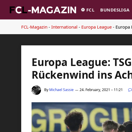
⚽️ FCL
BUNDESLIGA
FCL-Magazin
-
International
-
Europa League
-
Europa 
Europa League: TSG 
Rückenwind ins Ach
By
Michael Sassie
24. February, 2021 – 11:21