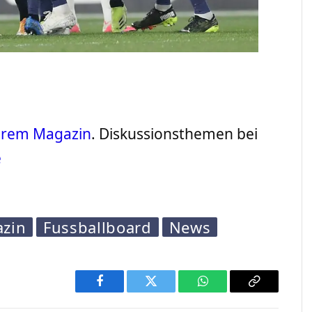
serem Magazin
. Diskussionsthemen bei
e
azin
Fussballboard
News
Facebook
Twitter
WhatsApp
Copy