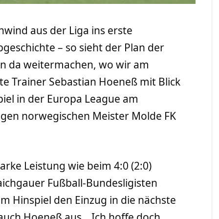
wind aus der Liga ins erste
geschichte – so sieht der Plan der
en da weitermachen, wo wir am
e Trainer Sebastian Hoeneß mit Blick
iel in der Europa League am
igen norwegischen Meister Molde FK
tarke Leistung wie beim 4:0 (2:0)
chgauer Fußball-Bundesligisten
im Hinspiel den Einzug in die nächste
auch Hoeneß aus. „Ich hoffe doch