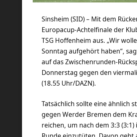
Sinsheim (SID) – Mit dem Rücken
Europacup-Achtelfinale der Klub
TSG Hoffenheim aus. „Wir woll
Sonntag aufgehört haben“, sagt
auf das Zwischenrunden-Rücksp
Donnerstag gegen den viermal
(18.55 Uhr/DAZN).
Tatsächlich sollte eine ähnlich s
gegen Werder Bremen dem Krai
reichen, um nach dem 3:3 (3:1) 
Runde einzutüten. Davon geht 