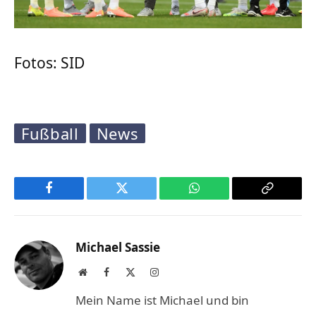
Fotos: SID
Fußball
News
Facebook
Twitter
WhatsApp
Copy
Link
Michael Sassie
Website
Facebook
X
Instagram
(Twitter)
Mein Name ist Michael und bin