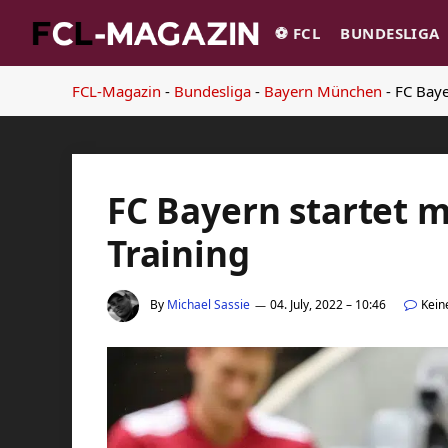
⚽️ FCL
BUNDESLIGA
FCL-Magazin
-
Bundesliga
-
Bayern München
-
FC Baye
FC Bayern startet 
Training
By
Michael Sassie
04. July, 2022 – 10:46
Kein