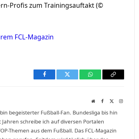
n-Profis zum Trainingsauftakt (©
erem FCL-Magazin
Facebook
Twitter
WhatsApp
Copy
Link
Website
Facebook
X
Instagra
(Twitter)
in begeisterter Fußball-Fan. Bundesliga bis hin
 Jahren schreibe ich auf diversen Portalen
TOP-Themen aus dem Fußball. Das FCL-Magazin