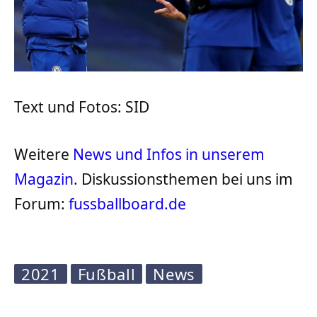
Text und Fotos: SID
Weitere
News und Infos in unserem
Magazin
. Diskussionsthemen bei uns im
Forum:
fussballboard.de
2021
Fußball
News