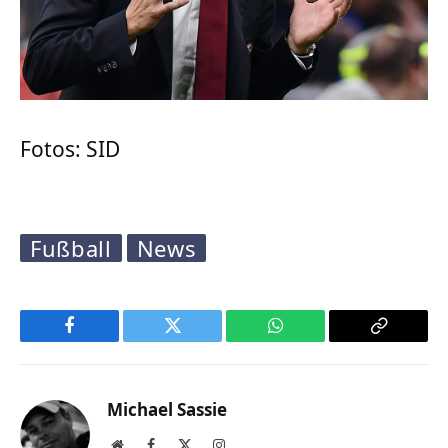
Fotos: SID
Fußball
News
Facebook
Twitter
WhatsApp
Copy
Link
Michael Sassie
Website
Facebook
X
Instagram