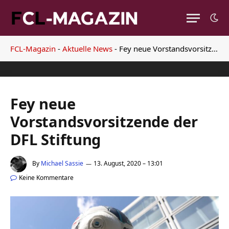
FCL-Magazin
-
Aktuelle News
-
Fey neue Vorstandsvorsitzende der DFL Stiftung
Fey neue
Vorstandsvorsitzende der
DFL Stiftung
By
Michael Sassie
13. August, 2020 – 13:01
Keine Kommentare