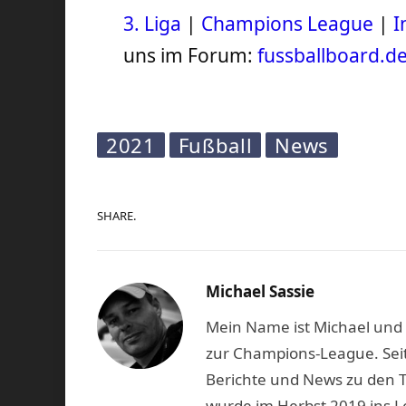
3. Liga
|
Champions League
|
I
uns im Forum:
fussballboard.d
2021
Fußball
News
SHARE.
Michael Sassie
Mein Name ist Michael und b
zur Champions-League. Seit
Berichte und News zu den 
wurde im Herbst 2019 ins L