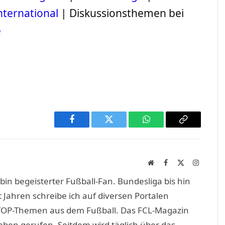
nternational
| Diskussionsthemen bei
e
Facebook
Twitter
WhatsApp
Copy
Link
Website
Facebook
X
Instagra
(Twitter)
in begeisterter Fußball-Fan. Bundesliga bis hin
 Jahren schreibe ich auf diversen Portalen
TOP-Themen aus dem Fußball. Das FCL-Magazin
eben gerufen. Seitdem wird täglich über das