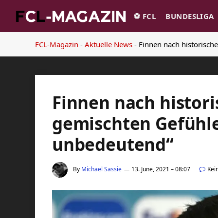
⚽️ FCL
BUNDESLIGA
FCL-Magazin
-
Aktuelle News
-
Finnen nach historisch
Finnen nach histori
gemischten Gefühlen
unbedeutend“
By
Michael Sassie
13. June, 2021 – 08:07
Kei