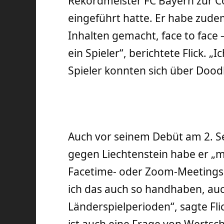
Rekordmeister FC Bayern zur C
eingeführt hatte. Er habe zud
Inhalten gemacht, face to face – 
ein Spieler“, berichtete Flick. „
Spieler konnten sich über Doodl
Auch vor seinem Debüt am 2. S
gegen Liechtenstein habe er „m
Facetime- oder Zoom-Meetings 
ich das auch so handhaben, au
Länderspielperioden“, sagte Fli
ist auch eine Frage von Werts