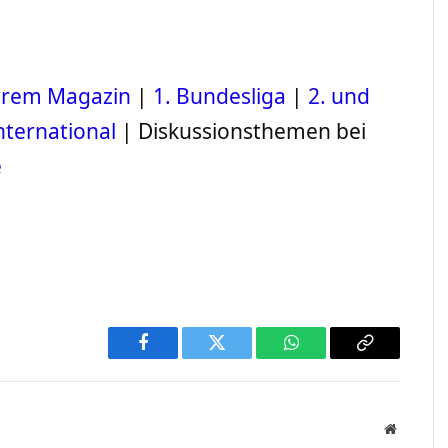
serem Magazin
|
1. Bundesliga
|
2. und
nternational
| Diskussionsthemen bei
e
Facebook
Twitter
WhatsApp
Copy
Link
Website