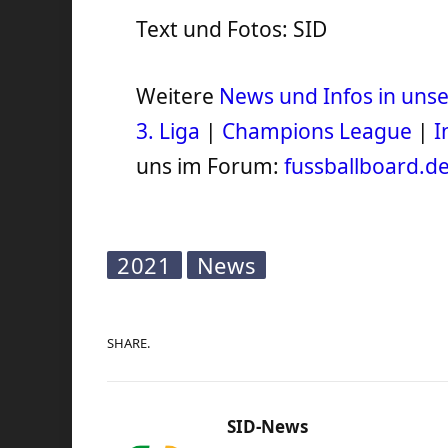
Text und Fotos: SID
Weitere
News und Infos in un
3. Liga
|
Champions League
|
I
uns im Forum:
fussballboard.d
2021
News
SHARE.
SID-News