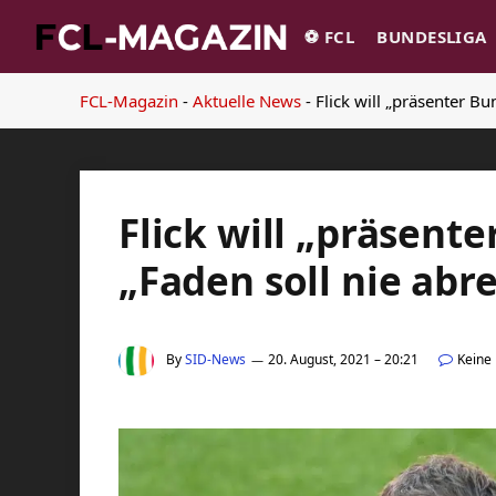
⚽️ FCL
BUNDESLIGA
FCL-Magazin
-
Aktuelle News
-
Flick will „präsenter Bu
Flick will „präsente
„Faden soll nie abr
By
SID-News
20. August, 2021 – 20:21
Keine