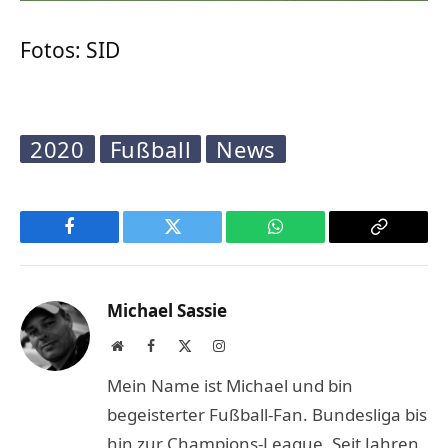
Fotos: SID
2020
Fußball
News
Facebook
Twitter
WhatsApp
Copy
Link
Michael Sassie
Website
Facebook
X
Instagram
(Twitter)
Mein Name ist Michael und bin
begeisterter Fußball-Fan. Bundesliga bis
hin zur Champions-League. Seit Jahren