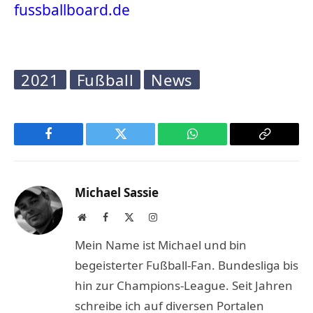
fussballboard.de
2021
Fußball
News
Facebook
Twitter
WhatsApp
Copy
Link
Michael Sassie
Website
Facebook
X
Instagram
(Twitter)
Mein Name ist Michael und bin
begeisterter Fußball-Fan. Bundesliga bis
hin zur Champions-League. Seit Jahren
schreibe ich auf diversen Portalen