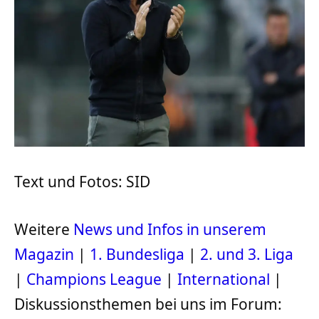
Text und Fotos: SID
Weitere
News und Infos in unserem
Magazin
|
1. Bundesliga
|
2. und 3. Liga
|
Champions League
|
International
|
Diskussionsthemen bei uns im Forum: