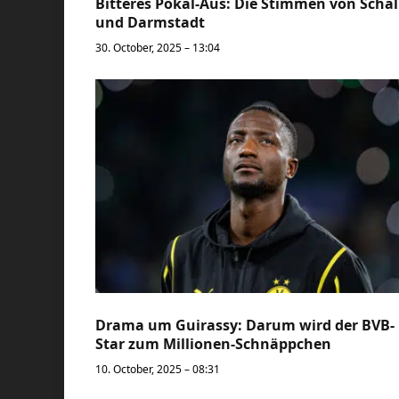
Bitteres Pokal-Aus: Die Stimmen von Scha
und Darmstadt
30. October, 2025 – 13:04
Drama um Guirassy: Darum wird der BVB-
Star zum Millionen-Schnäppchen
10. October, 2025 – 08:31