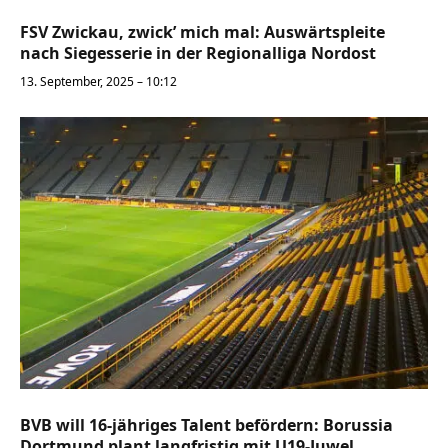
FSV Zwickau, zwick’ mich mal: Auswärtspleite
nach Siegesserie in der Regionalliga Nordost
13. September, 2025 – 10:12
BVB will 16-jähriges Talent befördern: Borussia
Dortmund plant langfristig mit U19-Juwel