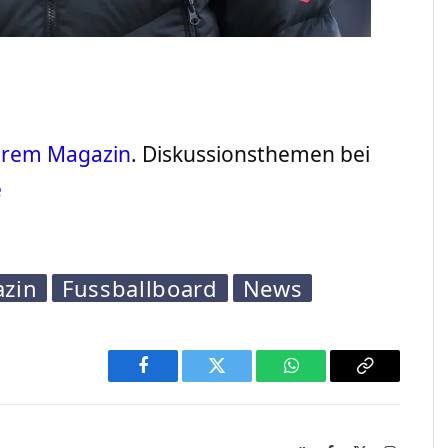
serem Magazin
. Diskussionsthemen bei
e
azin
Fussballboard
News
Facebook
Twitter
WhatsApp
Copy
Link