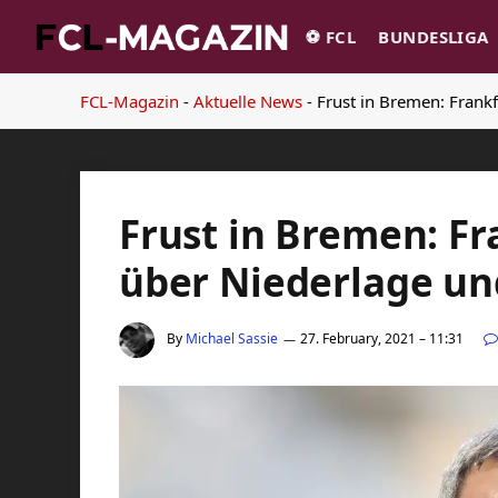
⚽️ FCL
BUNDESLIGA
FCL-Magazin
-
Aktuelle News
-
Frust in Bremen: Frank
Frust in Bremen: Fr
über Niederlage u
By
Michael Sassie
27. February, 2021 – 11:31