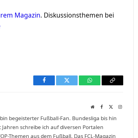
serem Magazin
. Diskussionsthemen bei
e
Facebook
Twitter
WhatsApp
Copy
Link
Website
Facebook
X
Instagra
(Twitter)
in begeisterter Fußball-Fan. Bundesliga bis hin
 Jahren schreibe ich auf diversen Portalen
TOP-Themen aus dem Fußball. Das FCL-Magazin