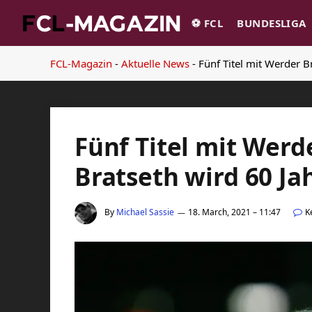
⚽️ FCL
BUNDESLIGA
FCL-Magazin
-
Aktuelle News
-
Fünf Titel mit Werder B
Fünf Titel mit Wer
Bratseth wird 60 Jah
By
Michael Sassie
18. March, 2021 – 11:47
K