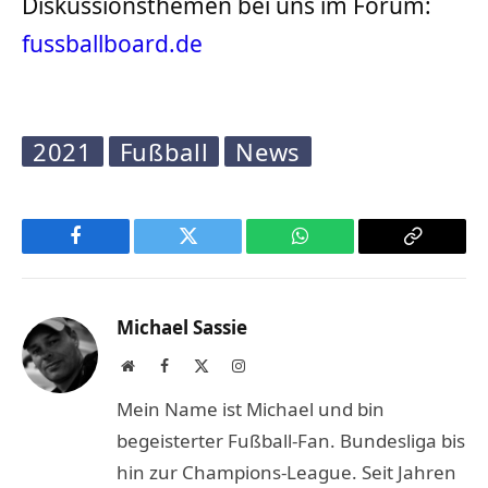
Diskussionsthemen bei uns im Forum:
fussballboard.de
2021
Fußball
News
Facebook
Twitter
WhatsApp
Copy
Link
Michael Sassie
Website
Facebook
X
Instagram
(Twitter)
Mein Name ist Michael und bin
begeisterter Fußball-Fan. Bundesliga bis
hin zur Champions-League. Seit Jahren