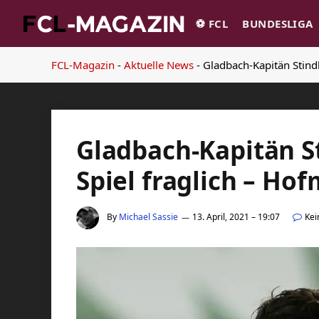
⚽️ FCL
BUNDESLIGA
FCL-Magazin
-
Aktuelle News
-
Gladbach-Kapitän Stindl
Gladbach-Kapitän St
Spiel fraglich – Ho
By
Michael Sassie
13. April, 2021 – 19:07
Ke