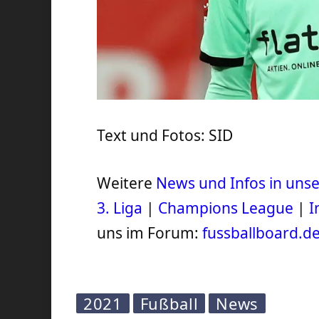
Text und Fotos: SID
Weitere
News und Infos in un
3. Liga
|
Champions League
|
I
uns im Forum:
fussballboard.d
2021
Fußball
News