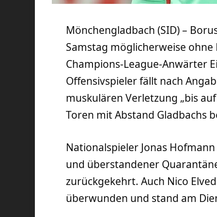
Mönchengladbach (SID) – Bor
Samstag möglicherweise ohne Ka
Champions-League-Anwärter Ein
Offensivspieler fällt nach Anga
muskulären Verletzung „bis auf W
Toren mit Abstand Gladbachs be
Nationalspieler Jonas Hofmann (
und überstandener Quarantäne
zurückgekehrt. Auch Nico Elve
überwunden und stand am Dien