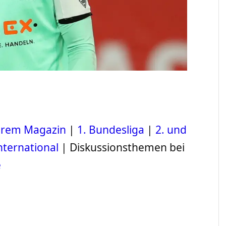
serem Magazin
|
1. Bundesliga
|
2. und
nternational
| Diskussionsthemen bei
e