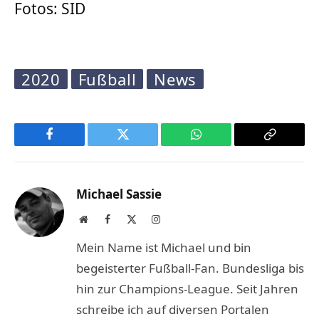
Fotos: SID
2020
Fußball
News
Facebook
Twitter
WhatsApp
Copy
Link
Michael Sassie
Website
Facebook
X
Instagram
(Twitter)
Mein Name ist Michael und bin
begeisterter Fußball-Fan. Bundesliga bis
hin zur Champions-League. Seit Jahren
schreibe ich auf diversen Portalen