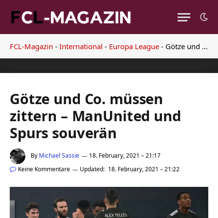
FCL-Magazin
-
International
-
Europa League
-
Götze und Co. müssen zittern – ManUnited und Spurs souverän
Götze und Co. müssen
zittern – ManUnited und
Spurs souverän
By
Michael Sassie
18. February, 2021 – 21:17
Keine Kommentare
Updated:
18. February, 2021 – 21:22