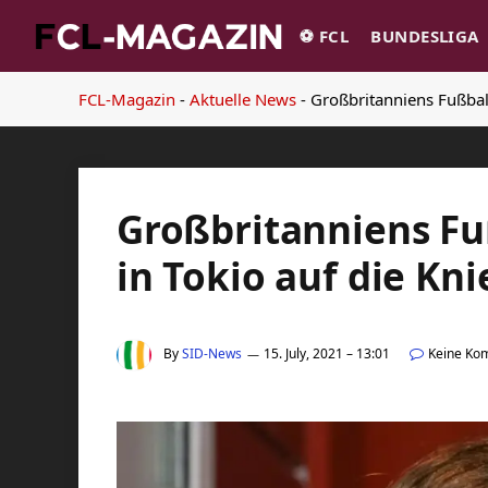
⚽️ FCL
BUNDESLIGA
FCL-Magazin
-
Aktuelle News
-
Großbritanniens Fußbal
Großbritanniens F
in Tokio auf die Kn
By
SID-News
15. July, 2021 – 13:01
Keine Ko