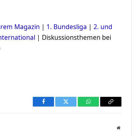
serem Magazin
|
1. Bundesliga
|
2. und
nternational
| Diskussionsthemen bei
e
Facebook
Twitter
WhatsApp
Copy
Link
Website