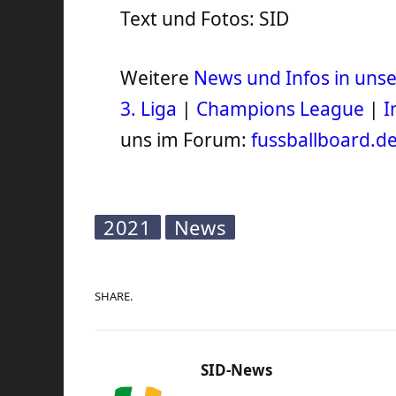
Text und Fotos: SID
Weitere
News und Infos in un
3. Liga
|
Champions League
|
I
uns im Forum:
fussballboard.d
2021
News
SHARE.
SID-News