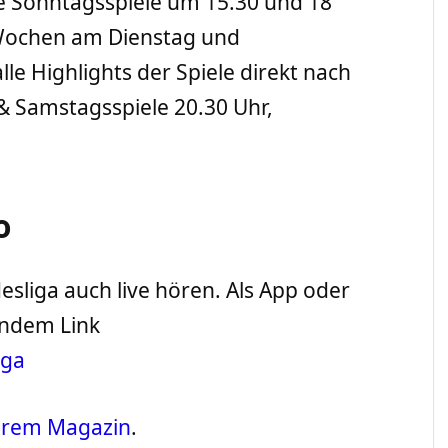
lle Sonntagsspiele um 15.30 und 18
 Wochen am Dienstag und
le Highlights der Spiele direkt nach
 & Samstagsspiele 20.30 Uhr,
o
liga auch live hören. Als App oder
ndem Link
iga
serem Magazin
.