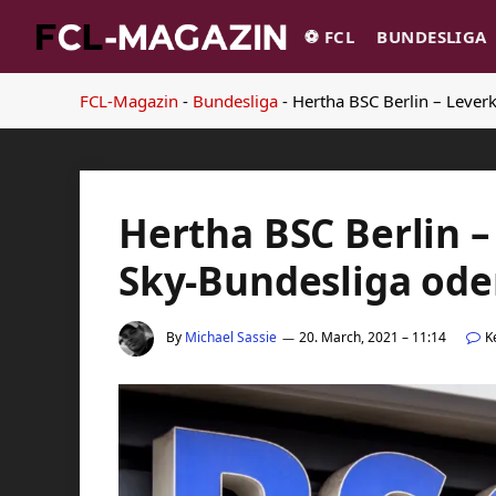
⚽️ FCL
BUNDESLIGA
FCL-Magazin
-
Bundesliga
-
Hertha BSC Berlin – Lever
Hertha BSC Berlin –
Sky-Bundesliga od
By
Michael Sassie
20. March, 2021 – 11:14
K