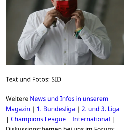
Text und Fotos: SID
Weitere
News und Infos in unserem
Magazin
|
1. Bundesliga
|
2. und 3. Liga
|
Champions League
|
International
|
Diskussionsthemen bei uns im Forum: