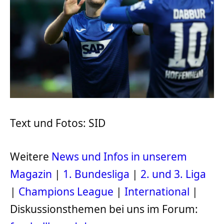
Text und Fotos: SID
Weitere
News und Infos in unserem
Magazin
|
1. Bundesliga
|
2. und 3. Liga
|
Champions League
|
International
|
Diskussionsthemen bei uns im Forum: