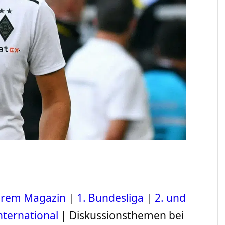
serem Magazin
|
1. Bundesliga
|
2. und
nternational
| Diskussionsthemen bei