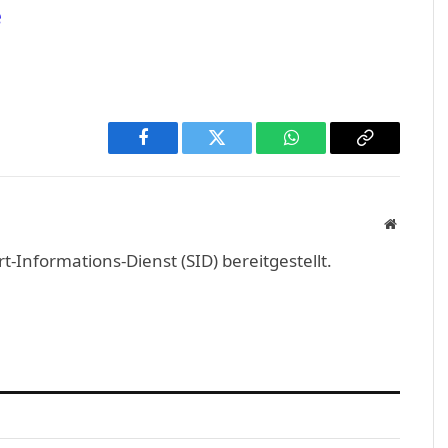
e
Facebook
Twitter
WhatsApp
Copy
Link
Website
Informations-Dienst (SID) bereitgestellt.