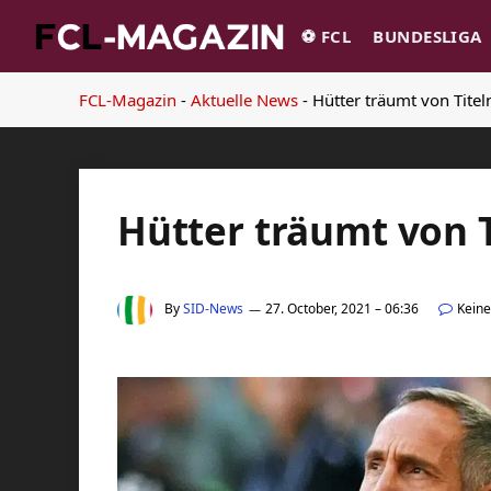
⚽️ FCL
BUNDESLIGA
FCL-Magazin
-
Aktuelle News
-
Hütter träumt von Tite
Hütter träumt von 
By
SID-News
27. October, 2021 – 06:36
Kein