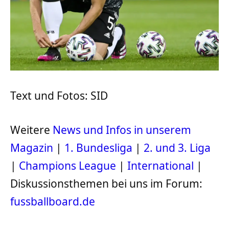
Text und Fotos: SID
Weitere
News und Infos in unserem
Magazin
|
1. Bundesliga
|
2. und 3. Liga
|
Champions League
|
International
|
Diskussionsthemen bei uns im Forum:
fussballboard.de