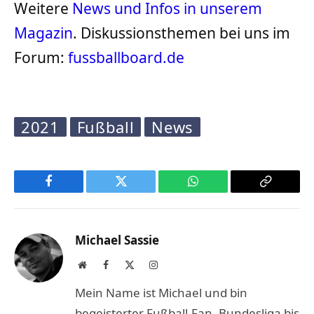
Weitere
News und Infos in unserem
Magazin
. Diskussionsthemen bei uns im
Forum:
fussballboard.de
2021
Fußball
News
Facebook
Twitter
WhatsApp
Copy
Link
Michael Sassie
Website
Facebook
X
Instagram
(Twitter)
Mein Name ist Michael und bin
begeisterter Fußball-Fan. Bundesliga bis