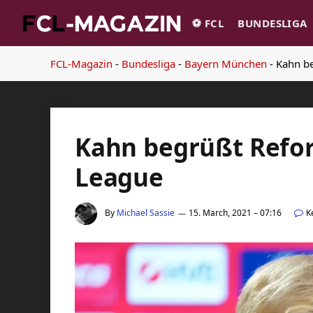
⚽️ FCL
BUNDESLIGA
FCL-Magazin
-
Bundesliga
-
Bayern München
-
Kahn b
Kahn begrüßt Refo
League
By
Michael Sassie
15. March, 2021 – 07:16
K