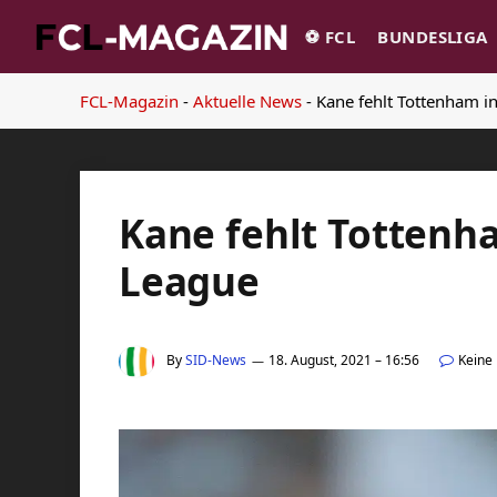
⚽️ FCL
BUNDESLIGA
FCL-Magazin
-
Aktuelle News
-
Kane fehlt Tottenham i
Kane fehlt Tottenh
League
By
SID-News
18. August, 2021 – 16:56
Keine