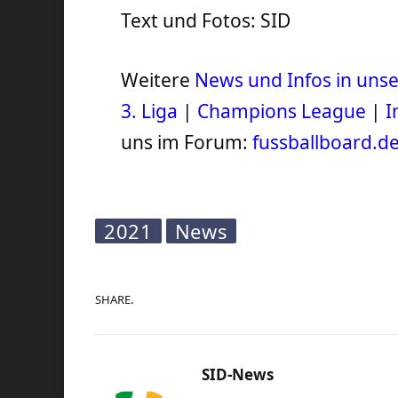
Text und Fotos: SID
Weitere
News und Infos in un
3. Liga
|
Champions League
|
I
uns im Forum:
fussballboard.d
2021
News
SHARE.
SID-News