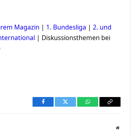
serem Magazin
|
1. Bundesliga
|
2. und
nternational
| Diskussionsthemen bei
e
Facebook
Twitter
WhatsApp
Copy
Link
Website