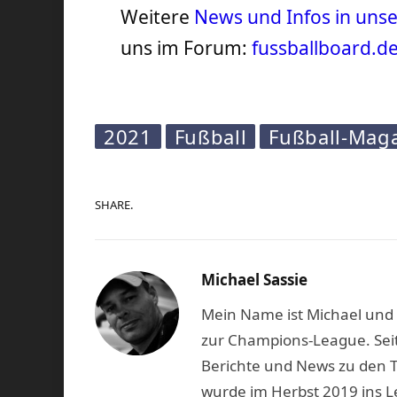
Weitere
News und Infos in un
uns im Forum:
fussballboard.d
2021
Fußball
Fußball-Mag
SHARE.
Michael Sassie
Mein Name ist Michael und b
zur Champions-League. Seit
Berichte und News zu den 
wurde im Herbst 2019 ins L