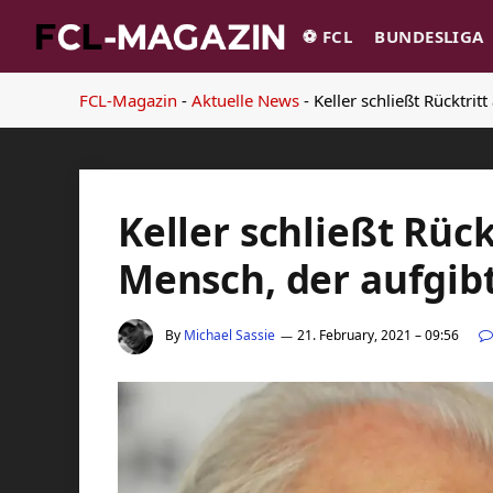
⚽️ FCL
BUNDESLIGA
FCL-Magazin
-
Aktuelle News
-
Keller schließt Rücktrit
Keller schließt Rück
Mensch, der aufgib
By
Michael Sassie
21. February, 2021 – 09:56