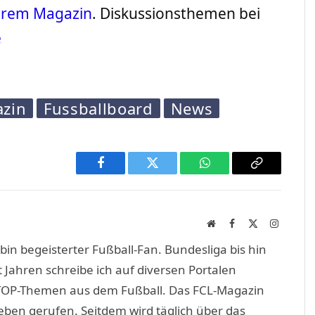
serem Magazin
. Diskussionsthemen bei
e
azin
Fussballboard
News
Facebook
Twitter
WhatsApp
Copy
Link
Website
Facebook
X
Instagra
(Twitter)
in begeisterter Fußball-Fan. Bundesliga bis hin
 Jahren schreibe ich auf diversen Portalen
TOP-Themen aus dem Fußball. Das FCL-Magazin
eben gerufen. Seitdem wird täglich über das