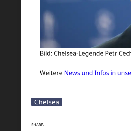
Bild: Chelsea-Legende Petr Ce
Weitere
News und Infos in uns
Chelsea
SHARE.