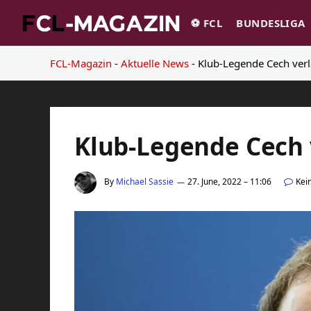
⚽️ FCL
BUNDESLIGA
FCL-Magazin
-
Aktuelle News
-
Klub-Legende Cech verl
Klub-Legende Cech 
By
Michael Sassie
27. June, 2022 – 11:06
Kei