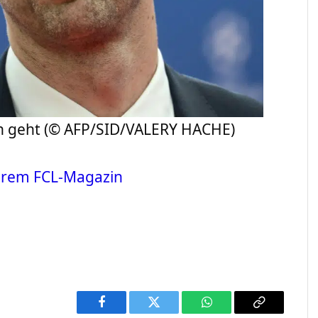
ch geht (© AFP/SID/VALERY HACHE)
erem FCL-Magazin
Facebook
Twitter
WhatsApp
Copy