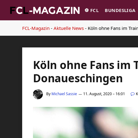
⚽️ FCL
BUNDESLIGA
FCL-Magazin
-
Aktuelle News
-
Köln ohne Fans im Trai
Köln ohne Fans im T
Donaueschingen
By
Michael Sassie
11. August, 2020 – 16:01
K