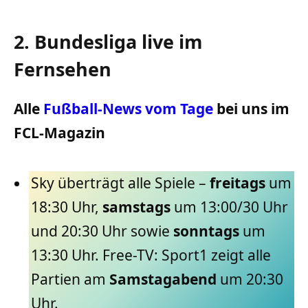
2. Bundesliga live im
Fernsehen
Alle
Fußball-News vom Tage
bei uns im
FCL-Magazin
Sky überträgt alle Spiele –
freitags
um
18:30 Uhr,
samstags
um 13:00/30 Uhr
und 20:30 Uhr sowie
sonntags
um
13:30 Uhr. Free-TV: Sport1 zeigt alle
Partien am
Samstagabend
um 20:30
Uhr.