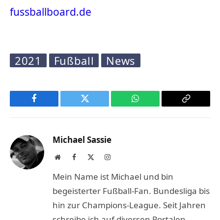
fussballboard.de
2021
Fußball
News
Facebook
Twitter
WhatsApp
Copy
Link
Michael Sassie
Website
Facebook
X
Instagram
(Twitter)
Mein Name ist Michael und bin
begeisterter Fußball-Fan. Bundesliga bis
hin zur Champions-League. Seit Jahren
schreibe ich auf diversen Portalen