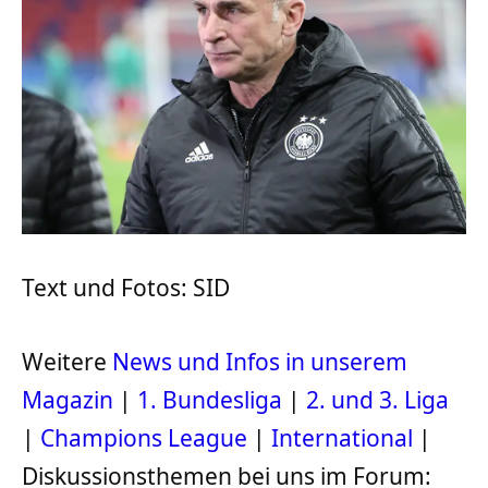
Text und Fotos: SID
Weitere
News und Infos in unserem
Magazin
|
1. Bundesliga
|
2. und 3. Liga
|
Champions League
|
International
|
Diskussionsthemen bei uns im Forum: