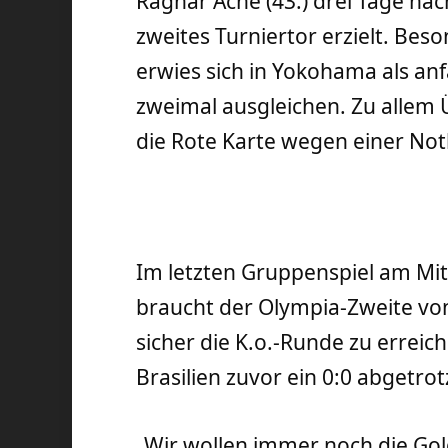
Ragnar Ache (43.) drei Tage nac
zweites Turniertor erzielt. Bes
erwies sich in Yokohama als anfäl
zweimal ausgleichen. Zu allem 
die Rote Karte wegen einer No
Im letzten Gruppenspiel am Mi
braucht der Olympia-Zweite vo
sicher die K.o.-Runde zu erreich
Brasilien zuvor ein 0:0 abgetrot
„Wir wollen immer noch die Gol