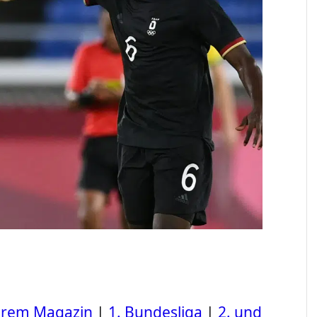
serem Magazin
|
1. Bundesliga
|
2. und