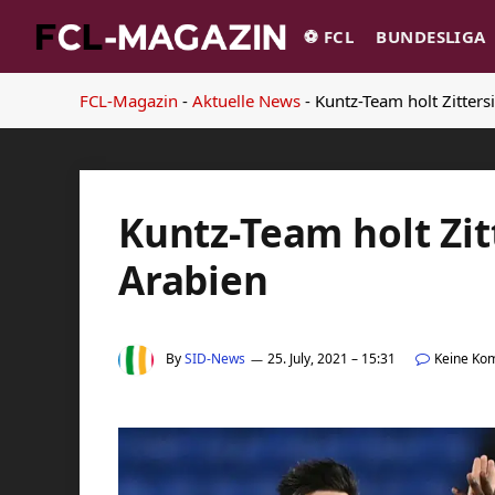
⚽️ FCL
BUNDESLIGA
FCL-Magazin
-
Aktuelle News
-
Kuntz-Team holt Zitter
Kuntz-Team holt Zit
Arabien
By
SID-News
25. July, 2021 – 15:31
Keine Ko