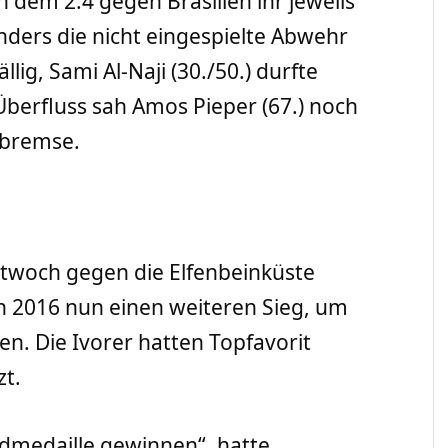
h dem 2:4 gegen Brasilien ihr jeweils
onders die nicht eingespielte Abwehr
lig, Sami Al-Naji (30./50.) durfte
Überfluss sah Amos Pieper (67.) noch
tbremse.
ttwoch gegen die Elfenbeinküste
n 2016 nun einen weiteren Sieg, um
en. Die Ivorer hatten Topfavorit
zt.
dmedaille gewinnen“, hatte