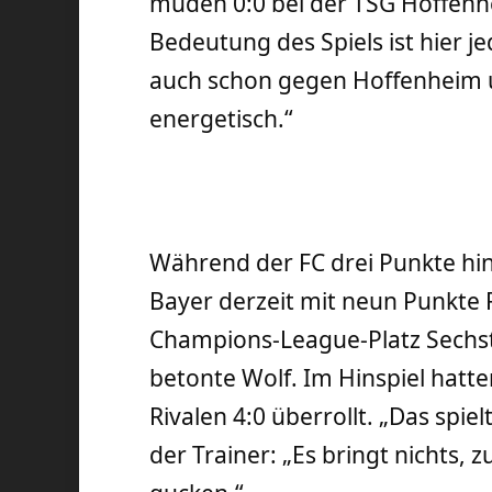
müden 0:0 bei der TSG Hoffenh
Bedeutung des Spiels ist hier j
auch schon gegen Hoffenheim u
energetisch.“
Während der FC drei Punkte hint
Bayer derzeit mit neun Punkte 
Champions-League-Platz Sechste
betonte Wolf. Im Hinspiel hatt
Rivalen 4:0 überrollt. „Das spie
der Trainer: „Es bringt nichts, 