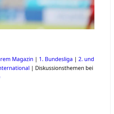
serem Magazin
|
1. Bundesliga
|
2. und
nternational
| Diskussionsthemen bei
e