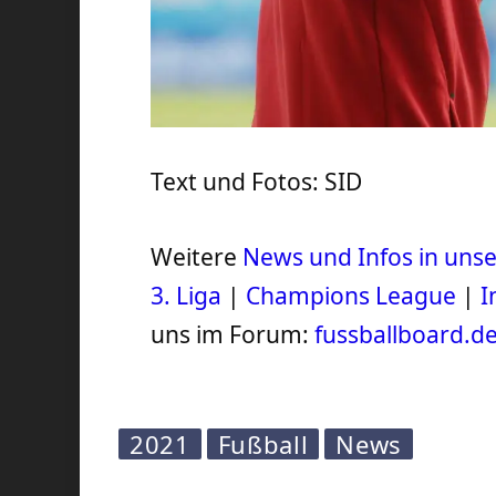
Text und Fotos: SID
Weitere
News und Infos in un
3. Liga
|
Champions League
|
I
uns im Forum:
fussballboard.d
2021
Fußball
News