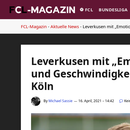
⚽️ FCL
BUNDESLIGA
FCL-Magazin
-
Aktuelle News
-
Leverkusen mit „Emotio
Leverkusen mit „Em
und Geschwindigkei
Köln
By
Michael Sassie
16. April, 2021 – 14:42
Ke