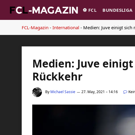
⚽️ FCL
BUNDESLIGA
FCL-Magazin
-
International
-
Medien: Juve einigt sich 
Medien: Juve einigt 
Rückkehr
By
Michael Sassie
27. May, 2021 – 14:16
Kei