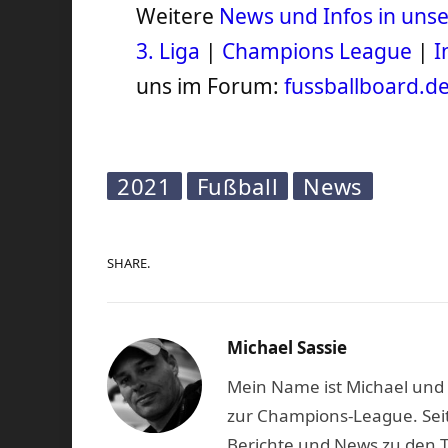
Weitere
News und Infos in un
3. Liga
|
Champions League
|
I
uns im Forum:
fussballboard.d
2021
Fußball
News
SHARE.
Michael Sassie
Mein Name ist Michael und b
zur Champions-League. Seit
Berichte und News zu den 