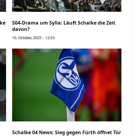
lke
S04-Drama um Sylla: Läuft Schalke die Zeit
davon?
10. October, 2025 – 12:53
Schalke 04 News: Sieg gegen Fürth öffnet Tür