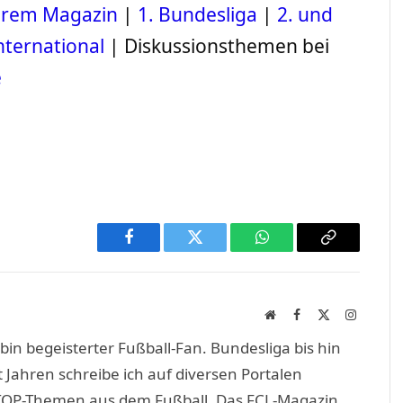
serem Magazin
|
1. Bundesliga
|
2. und
nternational
| Diskussionsthemen bei
e
Facebook
Twitter
WhatsApp
Copy
Link
Website
Facebook
X
Instagra
(Twitter)
in begeisterter Fußball-Fan. Bundesliga bis hin
 Jahren schreibe ich auf diversen Portalen
TOP-Themen aus dem Fußball. Das FCL-Magazin