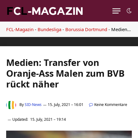
FCL-Magazin
-
Bundesliga
-
Borussia Dortmund
-
Medien: Transfer von Oranje-Ass Malen zum BVB rückt näher
Medien: Transfer von
Oranje-Ass Malen zum BVB
rückt näher
By
SID-News
15. July, 2021 – 16:01
Keine Kommentare
Updated:
15. July, 2021 – 19:14