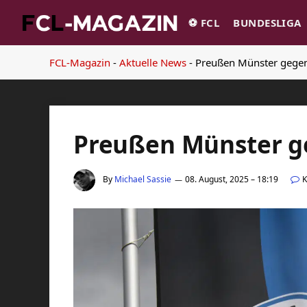
⚽️ FCL
BUNDESLIGA
FCL-Magazin
-
Aktuelle News
-
Preußen Münster gegen
Preußen Münster g
By
Michael Sassie
08. August, 2025 – 18:19
K