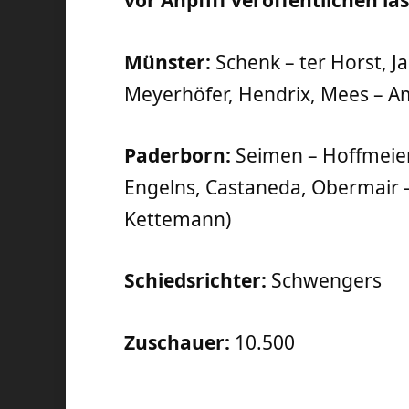
vor Anpfiff veröffentlichen la
Münster:
Schenk – ter Horst, Ja
Meyerhöfer, Hendrix, Mees – Am
Paderborn:
Seimen – Hoffmeier
Engelns, Castaneda, Obermair – 
Kettemann)
Schiedsrichter:
Schwengers
Zuschauer:
10.500