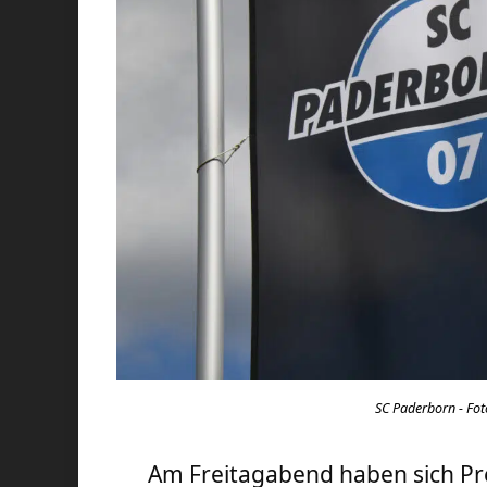
SC Paderborn - Foto
Am Freitagabend haben sich P